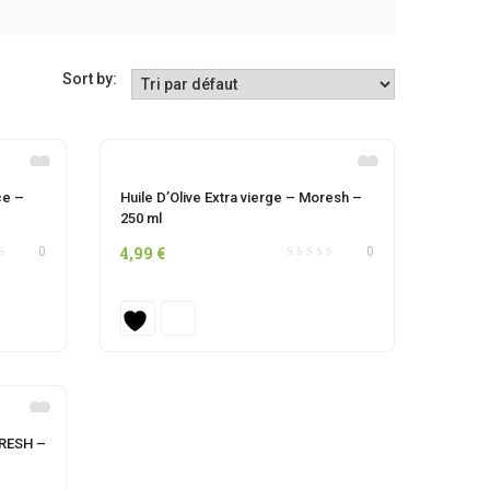
Sort by:
ce –
Huile D’Olive Extra vierge – Moresh –
250 ml
4,99
€
0
0
ORESH –