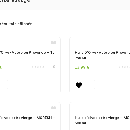
 résultats affichés
D’Olive -Apéro en Provence – 1L
Huile D’Olive -Apéro en Proven
750 ML
€
13,99
€
0
OUT OF STOCK
d’olives extra vierge – MORESH –
Huile d’olives extra vierge – M
500 ml