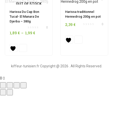
OUT OF STOCK
Harissa Du Cap Bon
Harissa traditionnel
Tucal- El Manara De
Hennedrog 200g en pot
Djerba – 380g
2,39
€
0
0
Plage
1,89
€
–
1,99
€
de
prix :
1,89 €
à
1,99 €
kiffeur-tunisien.fr Copyright @ 2026 . All Rights Reserved.
0