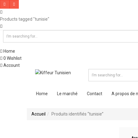
Products tagged "tunisie"
Home
0
Wishlist
Account
Home
Le marché
Contact
A propos de 
Accueil
Produits identifiés “tunisie”