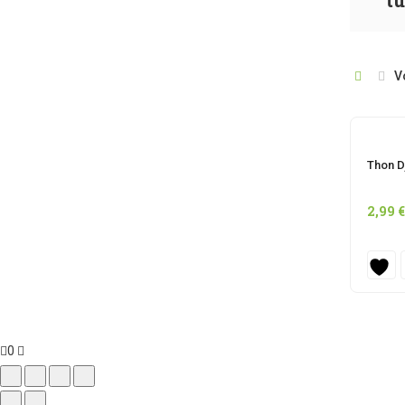
tu
V
Thon Dj
2,99
€
0