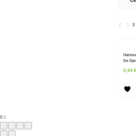
3
Hariss
De Dje
0,99
€
0