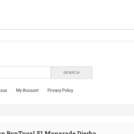
SEARCH
nous
My Account
Privacy Policy
ap BonTucal El Manarade Djerba