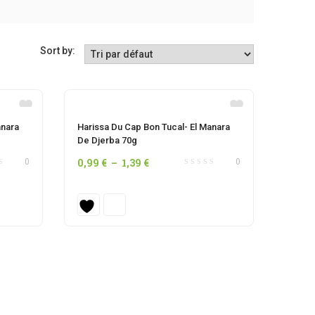
Sort by:
OUT OF STOCK
anara
Harissa Du Cap Bon Tucal- El Manara
De Djerba 70g
Plage
0,99
€
–
1,39
€
0
0
de
prix :
0,99 €
à
1,39 €