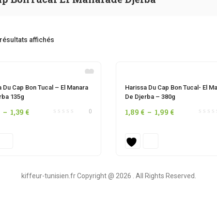
 résultats affichés
OUT OF STOCK
OUT OF STOCK
a Du Cap Bon Tucal – El Manara
Harissa Du Cap Bon Tucal- El M
rba 135g
De Djerba – 380g
Plage
Plage
–
1,39
€
1,89
€
–
1,99
€
0
de
de
prix :
prix :
0,99 €
1,89 €
à
à
1,39 €
1,99 €
kiffeur-tunisien.fr Copyright @ 2026 . All Rights Reserved.