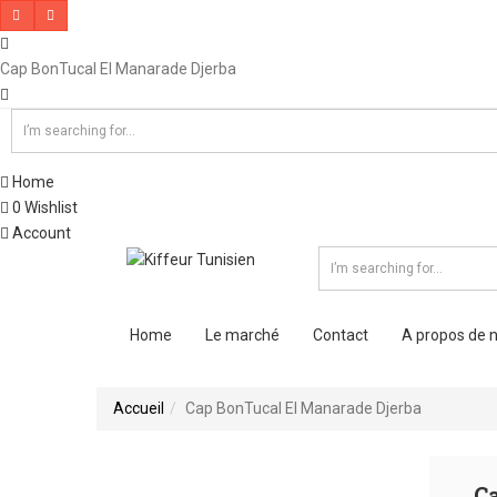
Cap BonTucal El Manarade Djerba
Home
0
Wishlist
Account
Home
Le marché
Contact
A propos de 
Accueil
Cap BonTucal El Manarade Djerba
C