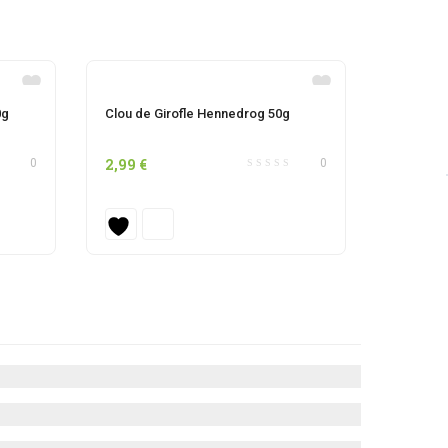
0g
Clou de Girofle Hennedrog 50g
2,99
€
0
0