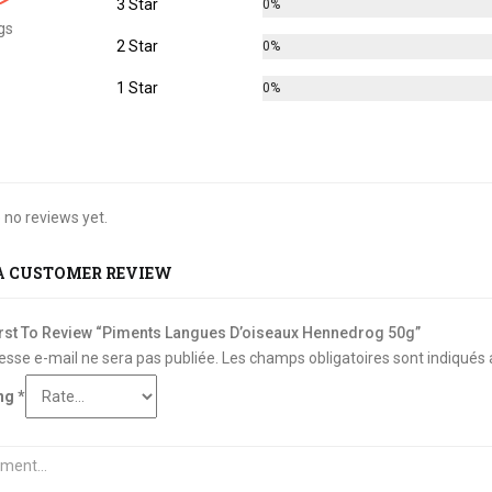
3 Star
0%
gs
2 Star
0%
1 Star
0%
 no reviews yet.
A CUSTOMER REVIEW
irst To Review “Piments Langues D’oiseaux Hennedrog 50g”
esse e-mail ne sera pas publiée.
Les champs obligatoires sont indiqués
ing
*