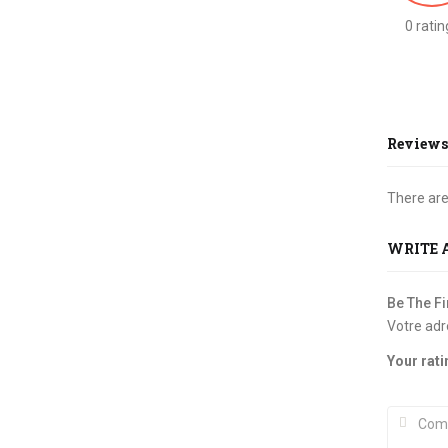
0 ratin
Reviews
There are
WRITE 
Be The F
Votre adr
Your rat