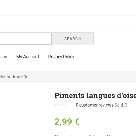
SEARCH
nous
My Account
Privacy Policy
 Hennedrog 50g
Piments langues d’oi
0
customer reviews
Sold:
0
2,99
€