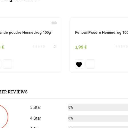
iande poudre Hennedrog 100g
Fenouil Poudre Hennedrog 10
9
€
1,99
€
0
ER REVIEWS
5 Star
0%
4 Star
0%