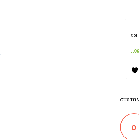
Cor
1,8
CUSTOM
0