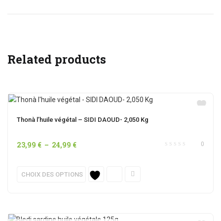
Related products
Thonà l’huile végétal – SIDI DAOUD- 2,050 Kg
Plage
23,99
€
–
24,99
€
0
de
prix :
Ce
CHOIX DES OPTIONS
23,99 €
produit
à
a
24,99 €
plusieurs
variations.