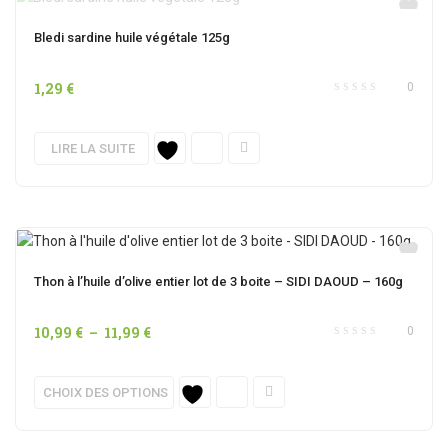
Les
OUT OF STOCK
options
Bledi sardine huile végétale 125g
peuvent
être
1,29
€
0
choisies
sur
LIRE LA SUITE
la
page
du
produit
Thon à l’huile d’olive entier lot de 3 boite – SIDI DAOUD – 160g
Plage
10,99
€
–
11,99
€
0
de
prix :
Ce
CHOIX DES OPTIONS
10,99 €
produit
à
a
11,99 €