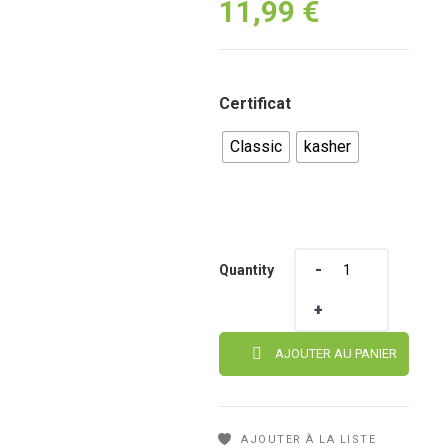
Plage
11,99
€
de
prix :
Certificat
10,99 €
à
Classic
kasher
11,99 €
Quantity
Quantity
AJOUTER AU PANIER
AJOUTER À LA LISTE