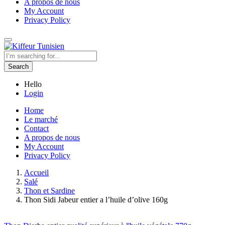
A propos de nous
My Account
Privacy Policy
Search
Hello
Login
Home
Le marché
Contact
A propos de nous
My Account
Privacy Policy
Accueil
Salé
Thon et Sardine
Thon Sidi Jabeur entier a l’huile d’olive 160g