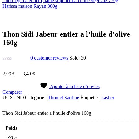
Thon Djerba entier qualité supérieur à l'huile végétale 770g
Harissa maison Rayan 380g
Thon Sidi Jabeur entier a l’huile d’olive
160g
0
customer reviews
Sold:
30
Plage
2,99
€
–
3,49
€
de
prix :
Ajouter à la liste d’envies
2,99 €
Comparer
à
UGS :
ND
Catégorie :
Thon et Sardine
Étiquette :
kasher
3,49 €
Thon Sidi Jabeur entier a l’huile d’olive 160g
Poids
190 g