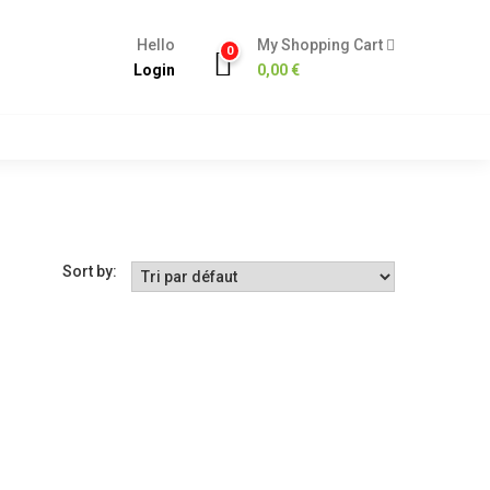
Hello
My Shopping Cart
0
Login
0,00
€
Sort by: