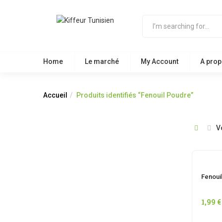
Home
Le marché
My Account
A prop
Accueil
Produits identifiés “Fenouil Poudre”
V
Fenoui
1,99
€