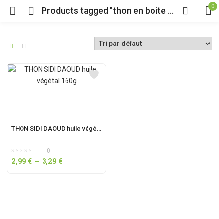
0
Products tagged "thon en boite 160g"
THON SIDI DAOUD huile végétal 160g
0
2,99
€
–
3,29
€