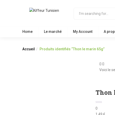
Home
Le marché
My Account
A prop
Accueil
Produits identifiés “Thon le marin 65g”
Voici le s
Thon l
0
1,49
€