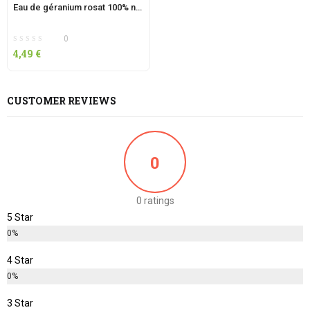
Eau de géranium rosat 100% naturel – QUINTESSENCES – 50 cl
0
4,49
€
CUSTOMER REVIEWS
0
0 ratings
5 Star
0%
4 Star
0%
3 Star