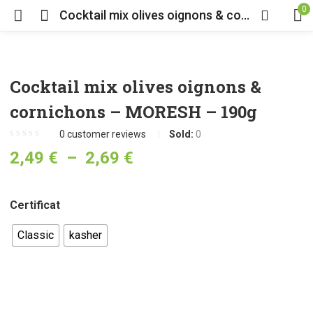
0
Cocktail mix olives oignons & cornichons – MORESH – 190g
Cocktail mix olives oignons &
cornichons – MORESH – 190g
0
customer reviews
Sold:
0
2,49
€
–
2,69
€
Certificat
Classic
kasher