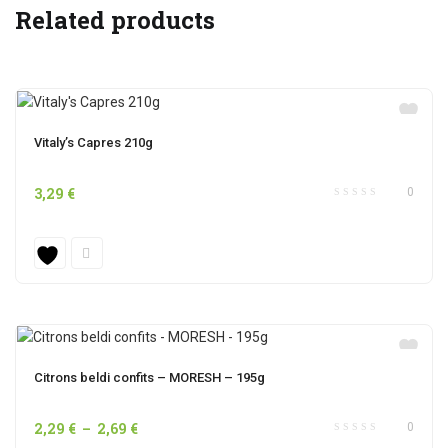
Related products
Vitaly’s Capres 210g
3,29
€
0
Citrons beldi confits – MORESH – 195g
Plage
2,29
€
–
2,69
€
0