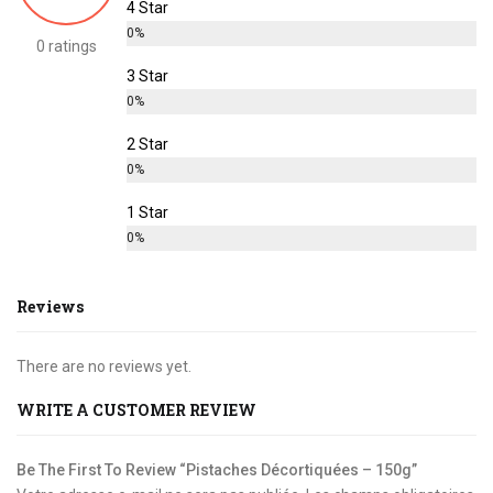
4 Star
0%
0 ratings
3 Star
0%
2 Star
0%
1 Star
0%
Reviews
There are no reviews yet.
WRITE A CUSTOMER REVIEW
Be The First To Review “Pistaches Décortiquées – 150g”