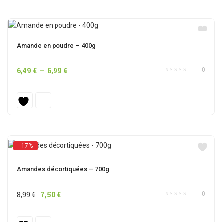
Amande en poudre – 400g
Plage
6,49
€
–
6,99
€
0
de
prix :
6,49 €
à
6,99 €
- 17%
Amandes décortiquées – 700g
Le
Le
8,99
€
7,50
€
0
prix
prix
initial
actuel