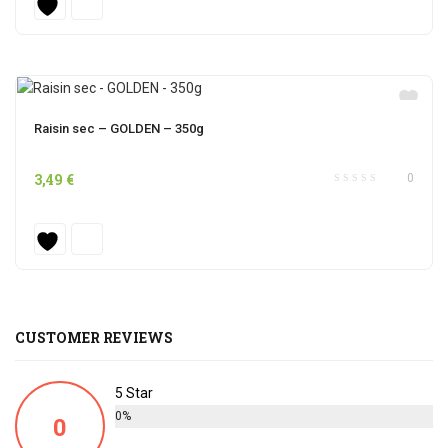
était :
est :
8,99 €.
7,50 €.
Raisin sec – GOLDEN – 350g
3,49
€
0
CUSTOMER REVIEWS
5 Star
0%
0