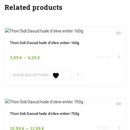
Related products
Thon Sidi Daoud huile d’olive entier 160g
Plage
3,99
€
–
4,29
€
0
de
prix :
Ce
CHOIX DES OPTIONS
3,99 €
produit
à
a
4,29 €
plusieurs
variations.
Les
options
Thon Sidi Daoud huile d’olive entier 750g
peuvent
être
Plage
10,99
€
–
11,99
€
0