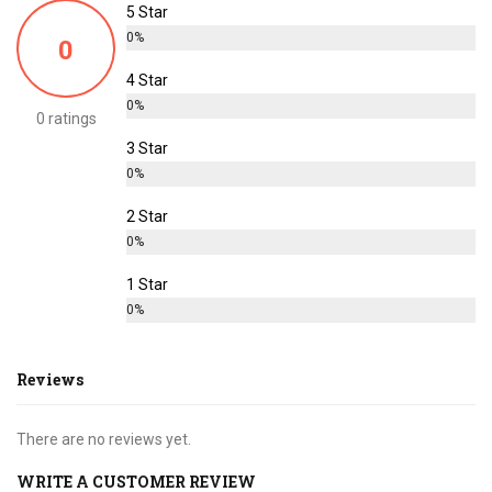
peuvent
5 Star
être
0%
0
choisies
4 Star
sur
la
0%
0 ratings
page
3 Star
du
0%
produit
2 Star
0%
1 Star
0%
Reviews
There are no reviews yet.
WRITE A CUSTOMER REVIEW