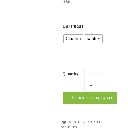
prix :
0,65g
1,65 €
à
Certificat
1,95 €
Classic
kasher
Quantity
Quantity
AJOUTER AU PANIER
AJOUTER À LA LISTE
D’ENVIES