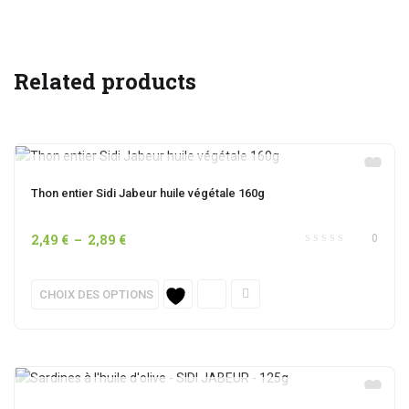
Related products
OUT OF STOCK
Thon entier Sidi Jabeur huile végétale 160g
Plage
2,49
€
–
2,89
€
0
de
prix :
Ce
CHOIX DES OPTIONS
2,49 €
produit
à
a
2,89 €
plusieurs
variations.
Les
OUT OF STOCK