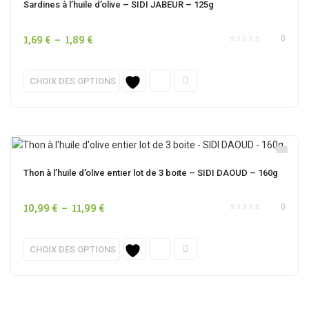
options
Sardines à l’huile d’olive – SIDI JABEUR – 125g
peuvent
être
Plage
1,69
€
–
1,89
€
0
choisies
de
sur
prix :
Ce
CHOIX DES OPTIONS
la
1,69 €
produit
page
à
a
du
1,89 €
plusieurs
produit
variations.
Les
options
Thon à l’huile d’olive entier lot de 3 boite – SIDI DAOUD – 160g
peuvent
être
Plage
10,99
€
–
11,99
€
0
choisies
de
sur
prix :
Ce
CHOIX DES OPTIONS
la
10,99 €
produit
page
à
a
du
11,99 €
plusieurs
produit
variations.